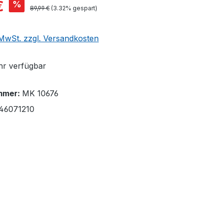
€
%
89,99 €
(3.32% gespart)
. MwSt. zzgl. Versandkosten
r verfügbar
mmer:
MK 10676
46071210