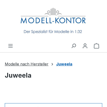
Zum Hauptinhalt springen
Ware
Modelle nach Hersteller
Juweela
Juweela