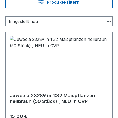
Produkte filtern
Juweela 23289 in 1:32 Maispflanzen
hellbraun (50 Stück) , NEU in OVP
Regulärer Preis:
15,00 €