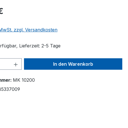
€
. MwSt. zzgl. Versandkosten
fügbar, Lieferzeit: 2-5 Tage
 Anzahl: Gib den gewünschten Wert ein 
In den Warenkorb
mmer:
MK 10200
85337009