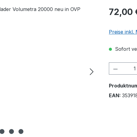
72,00 
Preise inkl
Sofort ver
Produkt
Produktnu
EAN:
35391