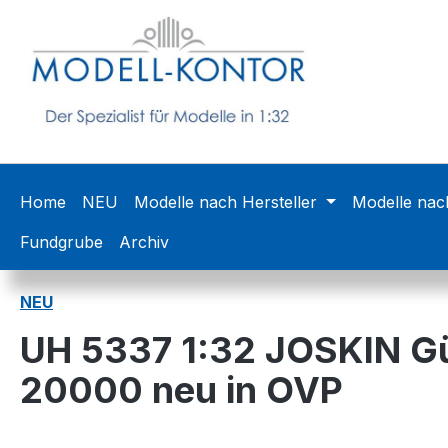
m Hauptinhalt springen
Zur Suche springen
Zur Hauptnavigation springen
Home
NEU
Modelle nach Hersteller
Modelle nac
Fundgrube
Archiv
NEU
UH 5337 1:32 JOSKIN Gü
20000 neu in OVP